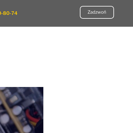
Zadzwoń
0-80-74