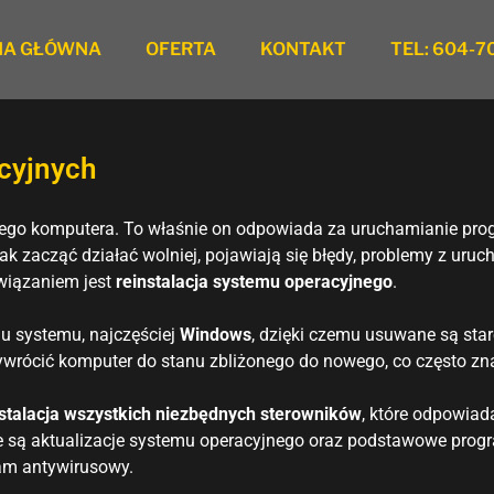
NA GŁÓWNA
OFERTA
KONTAKT
TEL: 604-7
cyjnych
dego komputera. To właśnie on odpowiada za uruchamianie prog
k zacząć działać wolniej, pojawiają się błędy, problemy z uru
wiązaniem jest
reinstalacja systemu operacyjnego
.
u systemu, najczęściej
Windows
, dzięki czemu usuwane są star
ywrócić komputer do stanu zbliżonego do nowego, co często zna
nstalacja wszystkich niezbędnych sterowników
, które odpowia
 są aktualizacje systemu operacyjnego oraz podstawowe progra
am antywirusowy.