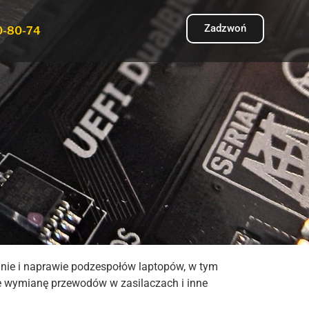
Zadzwoń
0-80-74
anie i naprawie podzespołów laptopów, w tym
e wymianę przewodów w zasilaczach i inne