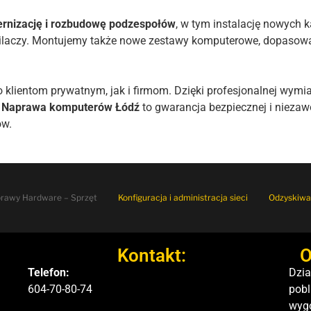
rnizację i rozbudowę podzespołów
, w tym instalację nowych 
ilaczy. Montujemy także nowe zestawy komputerowe, dopasowan
lientom prywatnym, jak i firmom. Dzięki profesjonalnej wymia
.
Naprawa komputerów Łódź
to gwarancja bezpiecznej i niezaw
ów.
rawy Hardware – Sprzęt
Konfiguracja i administracja sieci
Odzyskiwa
Kontakt:
O
Telefon:
Dzia
604-70-80-74
pobl
wyg