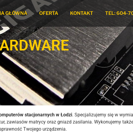
NA GŁÓWNA
OFERTA
KONTAKT
TEL: 604-7
HARDWARE
omputerów stacjonarnych w Łodzi
. Specjalizujemy się w wymi
tur, zawiasów matrycy oraz gniazd zasilania. Wykonujemy takż
 sprawność Twojego urządzenia.