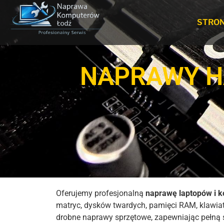
STRO
NAPRAWY 
Oferujemy profesjonalną
naprawę laptopów i k
matryc, dysków twardych, pamięci RAM, klawia
drobne naprawy sprzętowe, zapewniając pełną