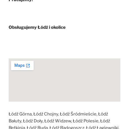
od poniedziałku do piątku: w godzinach 9-18,
soboty: 10-14
Obsługujemy Łódź i okolice
Działamy na terenie całego miasta Łódź oraz w
pobliskich miejscowościach, zapewniając szybki i
wygodny serwis komputerowy.
Łódź Górna, Łódź Chojny, Łódź Śródmieście, Łódź
Bałuty, Łódź Doły, Łódź Widzew, Łódź Polesie, Łódź
Retkinia, Łódź Ruda, Łódź Radogoszcz, Łódź Łagiewniki,