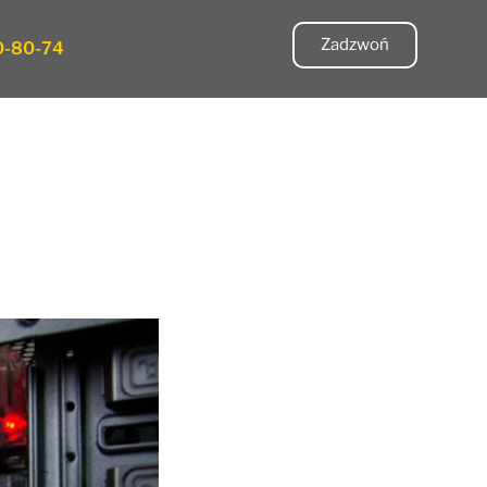
Zadzwoń
0-80-74