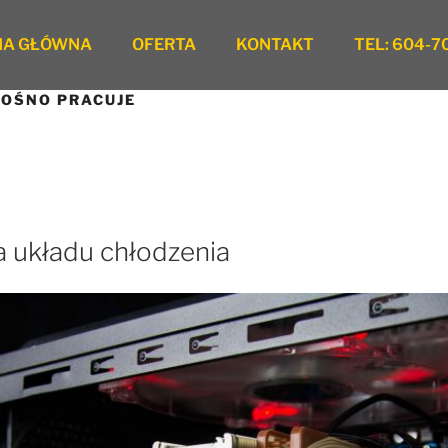
NA GŁÓWNA
OFERTA
KONTAKT
TEL: 604-7
ŁOŚNO PRACUJE
 układu chłodzenia